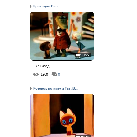
Крокодил Гена
00:19:27
13 г. назад
1200
0
Котёнок по имени Гав. В...