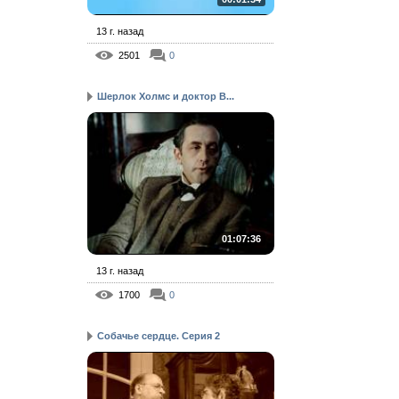
13 г. назад
2501
0
Шерлок Холмс и доктор В...
01:07:36
13 г. назад
1700
0
Собачье сердце. Серия 2