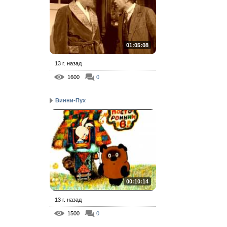
01:05:08
13 г. назад
1600
0
Винни-Пух
00:10:14
13 г. назад
1500
0