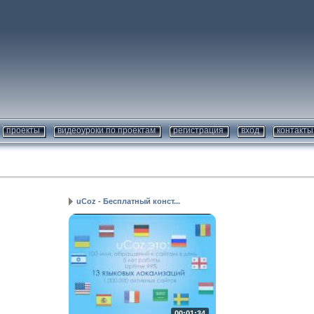
проекты
видеоуроки по проектам
регистрация
вход
контакты
uCoz - Бесплатный конст...
00:01:34