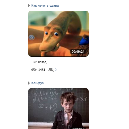
Как лечить удава
00:09:24
13 г. назад
1451
0
Конфуз