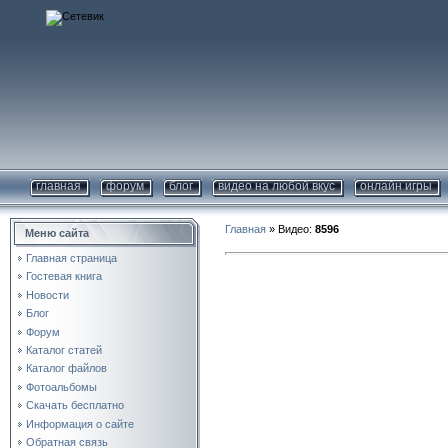
главная
форум
блог
видео на любой вкус
онлайн игры
Главная
»
Видео
:
8596
Меню сайта
Главная страница
Гостевая книга
Новости
Блог
Форум
Каталог статей
Каталог файлов
Фотоальбомы
Скачать бесплатно
Информация о сайте
Обратная связь