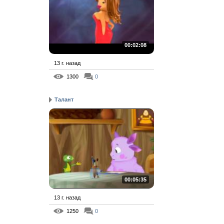
00:02:08
13 г. назад
1300
0
Талант
00:05:35
13 г. назад
1250
0