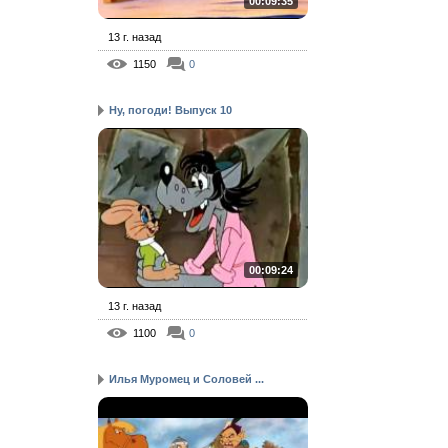
00:09:35
13 г. назад
1150
0
Ну, погоди! Выпуск 10
00:09:24
13 г. назад
1100
0
Илья Муромец и Соловей ...