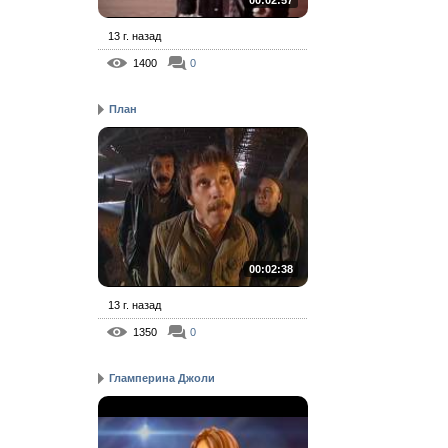
00:02:57
13 г. назад
1400
0
План
00:02:38
13 г. назад
1350
0
Гламперина Джоли