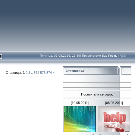
Пятница, 07.08.2026, 16:39|
Приветствую Вас
Гость
|
RSS
Статистика
Страницы
:
1
2
3
..
572
573
574
»
Посетители сегодня:
[10.05.2011]
[08.05.2011]