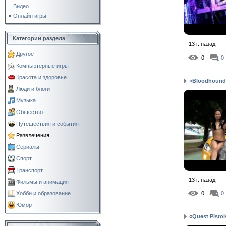
Видео
Онлайн игры
Категории раздела
13 г. назад
Другое
0
0
Компьютерные игры
Красота и здоровье
«Bloodhound 
Люди и блоги
Музыка
Общество
Путешествия и события
Развлечения
Сериалы
Спорт
Транспорт
13 г. назад
Фильмы и анимация
0
0
Хобби и образование
Юмор
«Quest Pistol