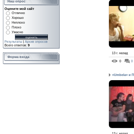
Наш опрос
Оцените мой сайт
Отлично
Хорошо
Неплохо
Плохо
Ужасно
Результаты
|
Архив опросов
Всего ответов:
9
13 г. назад
Форма входа
0
0
«Umbela» и 
13 г. назад