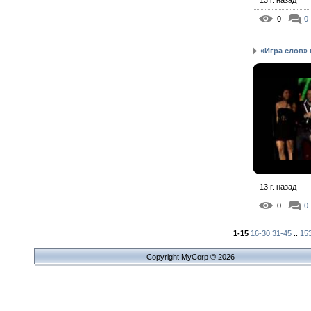
0
0
«Игра слов» 
13 г. назад
0
0
1-15
16-30
31-45
..
15
Copyright MyCorp © 2026