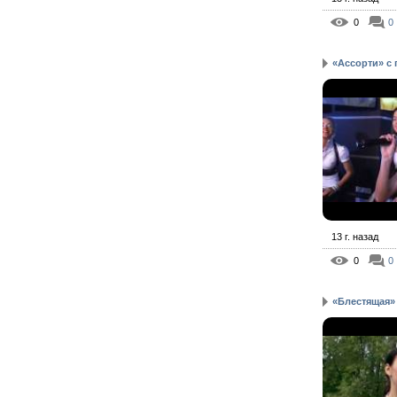
0
0
«Ассорти» с 
13 г. назад
0
0
«Блестящая» 