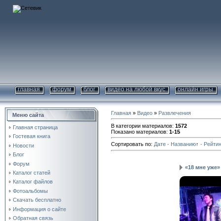
главная
форум
блог
видео на любой вкус
онлайн игры
Главная
»
Видео
»
Развлечения
Меню сайта
В категории материалов
:
1572
Главная страница
Показано материалов
:
1-15
Гостевая книга
Сортировать по
:
Дате
·
Названию
↑
·
Рейтин
Новости
Блог
Форум
«18 мне уже» 
Каталог статей
Каталог файлов
Фотоальбомы
Скачать бесплатно
Информация о сайте
Обратная связь