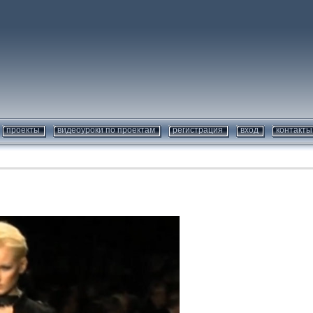
проекты
видеоуроки по проектам
регистрация
вход
контакты