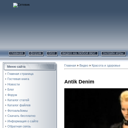
главная
форум
блог
видео на любой вкус
онлайн игры
Главная
»
Видео
»
Красота и здоровье
Меню сайта
Главная страница
Гостевая книга
Antik Denim
Новости
Блог
Форум
Каталог статей
Каталог файлов
Фотоальбомы
Скачать бесплатно
Информация о сайте
Обратная связь