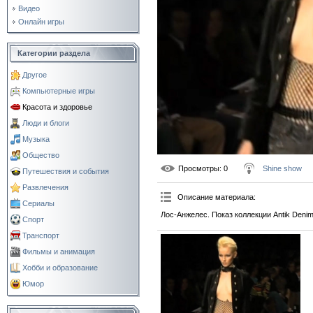
Видео
Онлайн игры
Категории раздела
Другое
Компьютерные игры
Красота и здоровье
Люди и блоги
Музыка
Общество
Просмотры
: 0
Shine show
Путешествия и события
Развлечения
Описание материала
:
Сериалы
Лос-Анжелес. Показ коллекции Antik Denim
Спорт
Транспорт
Фильмы и анимация
Хобби и образование
Юмор